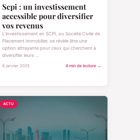
Scpi : un investissement
accessible pour diversifier
vos revenus
L'investissement en SCPI, ou Société Civile de
Placement Immobilier, se révèle être une
option attrayante pour ceux qui cherchent à
diversifier leurs ...
8 janvier 2025
4 min de lecture →
ACTU