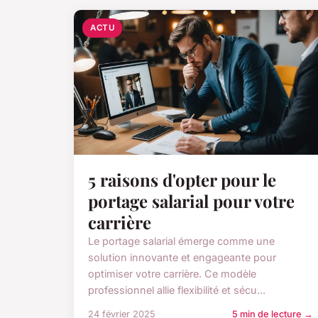
ACTU
5 raisons d'opter pour le
portage salarial pour votre
carrière
Le portage salarial émerge comme une
solution innovante et engageante pour
optimiser votre carrière. Ce modèle
professionnel allie flexibilité et sécu...
24 février 2025
5 min de lecture →