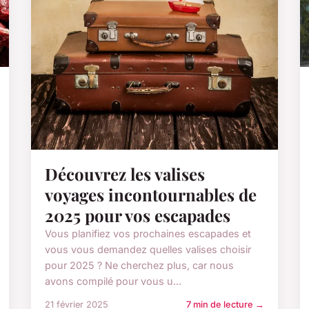
Découvrez les valises
voyages incontournables de
2025 pour vos escapades
Vous planifiez vos prochaines escapades et
vous vous demandez quelles valises choisir
pour 2025 ? Ne cherchez plus, car nous
avons compilé pour vous u...
21 février 2025
7 min de lecture →