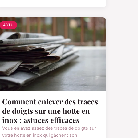
ACTU
Comment enlever des traces
de doigts sur une hotte en
inox : astuces efficaces
Vous en avez assez des traces de doigts sur
votre hotte en inox qui gâchent son