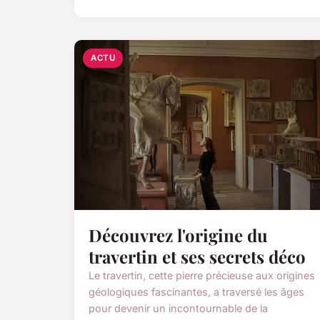
ACTU
Découvrez l'origine du
travertin et ses secrets déco
Le travertin, cette pierre précieuse aux origines
géologiques fascinantes, a traversé les âges
pour devenir un incontournable de la