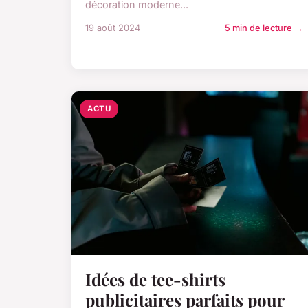
décoration moderne...
19 août 2024
5 min de lecture →
ACTU
Idées de tee-shirts
publicitaires parfaits pour