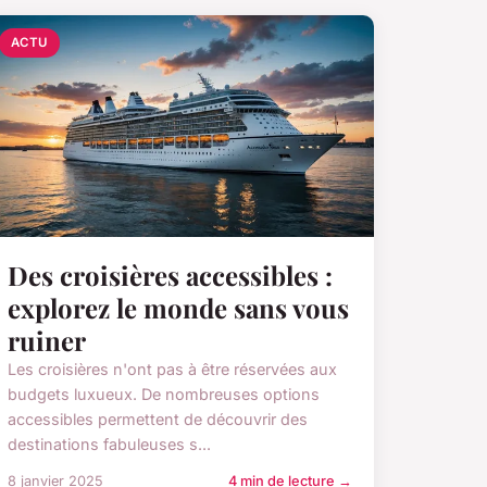
ACTU
Des croisières accessibles :
explorez le monde sans vous
ruiner
Les croisières n'ont pas à être réservées aux
budgets luxueux. De nombreuses options
accessibles permettent de découvrir des
destinations fabuleuses s...
8 janvier 2025
4 min de lecture →