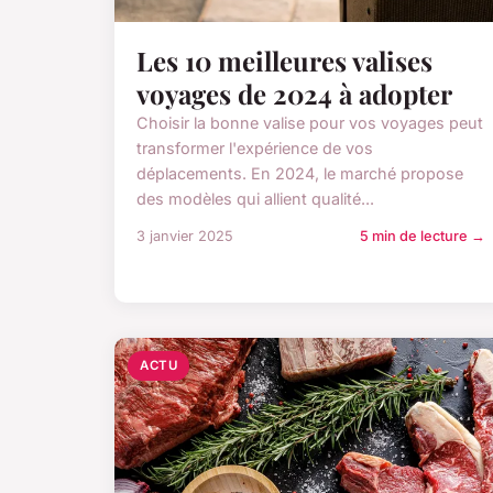
Les 10 meilleures valises
voyages de 2024 à adopter
Choisir la bonne valise pour vos voyages peut
transformer l'expérience de vos
déplacements. En 2024, le marché propose
des modèles qui allient qualité...
3 janvier 2025
5 min de lecture →
ACTU