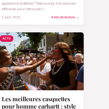
apparence brillante ? Découvrez nos astuces
efficaces pour retrouver l...
2 août 2024
4 min de lecture →
ACTU
Les meilleures casquettes
pour homme carhartt : style