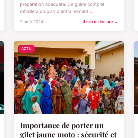
préparation adéquate. Ce guide complet
détaillera un plan d'entraînement...
2 août 2024
4 min de lecture →
ACTU
Importance de porter un
gilet jaune moto : sécurité et