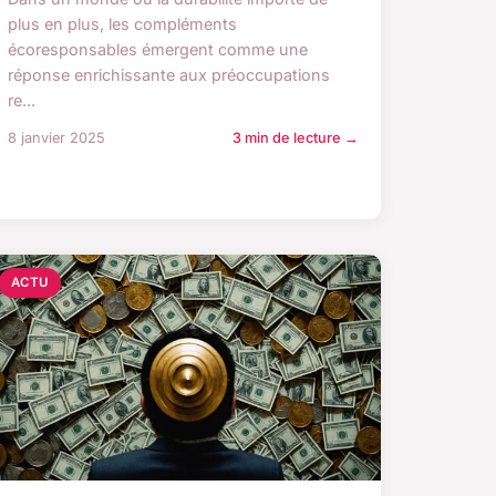
plus en plus, les compléments
écoresponsables émergent comme une
réponse enrichissante aux préoccupations
re...
8 janvier 2025
3 min de lecture →
ACTU