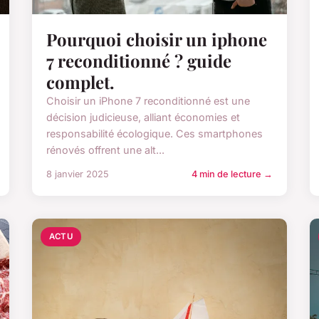
Pourquoi choisir un iphone
7 reconditionné ? guide
complet.
Choisir un iPhone 7 reconditionné est une
décision judicieuse, alliant économies et
responsabilité écologique. Ces smartphones
rénovés offrent une alt...
8 janvier 2025
4 min de lecture →
ACTU