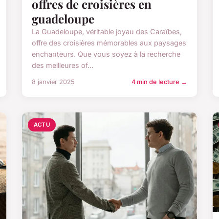
offres de croisières en
guadeloupe
La Guadeloupe, véritable joyau des Caraïbes,
offre des croisières mémorables aux paysages
enchanteurs. Que vous soyez à la recherche
des meilleures of...
8 janvier 2025
4 min de lecture →
ACTU