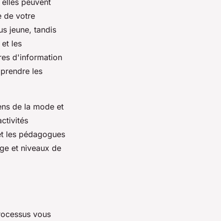
 elles peuvent
e de votre
us jeune, tandis
et les
es d'information
mprendre les
iens de la mode et
ctivités
et les pédagogues
ge et niveaux de
processus vous