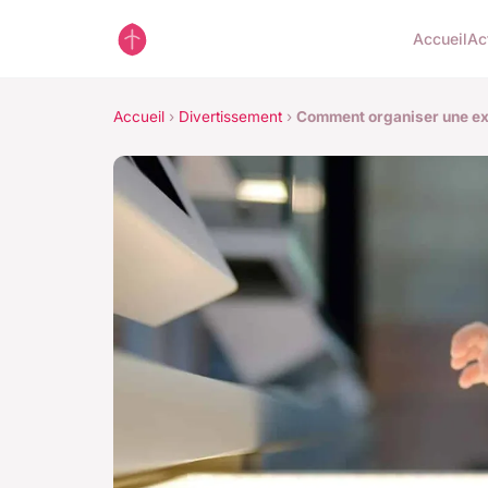
Accueil
Ac
Accueil
›
Divertissement
›
Comment organiser une ex