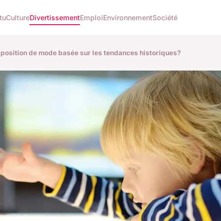
tu
Culture
Divertissement
Emploi
Environnement
Société
position de mode basée sur les tendances historiques?