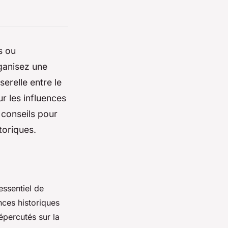
s ou
rganisez une
erelle entre le
ur les influences
 conseils pour
toriques.
essentiel de
nces historiques
percutés sur la